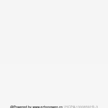
@Powered by www.ezhongwen.cn
沪ICP备13008592号-3