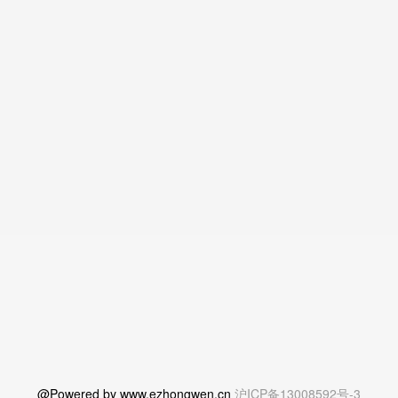
@Powered by www.ezhongwen.cn
沪ICP备13008592号-3